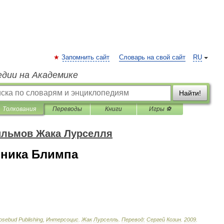
Запомнить сайт
Словарь на свой сайт
RU
едии на Академике
Найти!
Толкования
Переводы
Книги
Игры ⚽
ильмов Жака Лурселля
вника Блимпа
osebud
Publishing
,
Интерсоцис
.
Жак
Лурселль
.
Перевод:
Сергей
Козин
.
2009
.