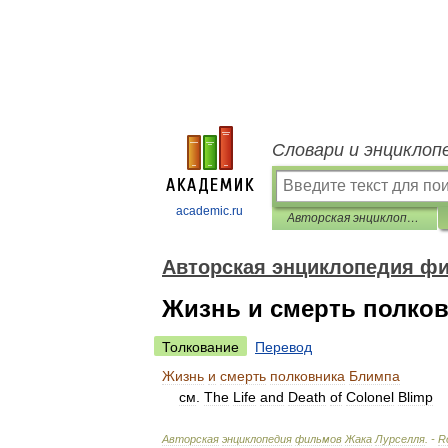
Словари и энциклоп
academic.ru
Авторская энциклопедия фильмов Жака Лурселля
Авторская энциклопедия ф
Жизнь и смерть полко
Толкование
Перевод
Жизнь
и
смерть
полковника
Блимпа
см
.
The
Life
and
Death
of
Colonel
Blimp
Авторская
энциклопедия
фильмов
Жака
Лурселля
. -
R