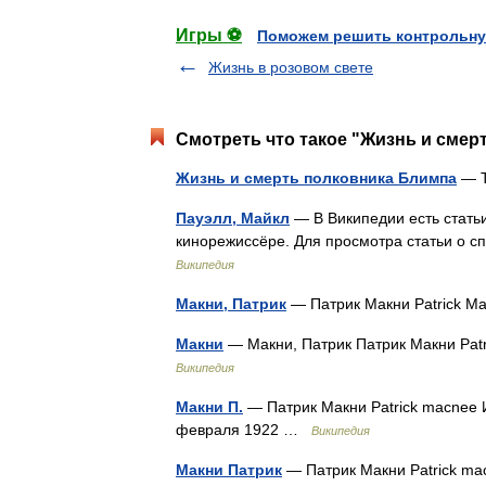
Игры ⚽
Поможем решить контрольну
Жизнь в розовом свете
Смотреть что такое "Жизнь и смер
Жизнь и смерть полковника Блимпа
— T
Пауэлл, Майкл
— В Википедии есть статьи
кинорежиссёре. Для просмотра статьи о с
Википедия
Макни, Патрик
— Патрик Макни Patrick 
Макни
— Макни, Патрик Патрик Макни Pat
Википедия
Макни П.
— Патрик Макни Patrick macnee 
февраля 1922 …
Википедия
Макни Патрик
— Патрик Макни Patrick ma