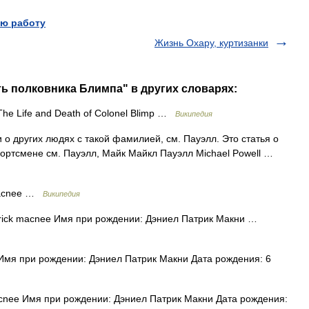
ю работу
Жизнь Охару, куртизанки
ть полковника Блимпа" в других словарях:
he Life and Death of Colonel Blimp …
Википедия
 о других людях с такой фамилией, см. Пауэлл. Это статья о
портсмене см. Пауэлл, Майк Майкл Пауэлл Michael Powell …
Macnee …
Википедия
rick macnee Имя при рождении: Дэниел Патрик Макни …
Имя при рождении: Дэниел Патрик Макни Дата рождения: 6
cnee Имя при рождении: Дэниел Патрик Макни Дата рождения: