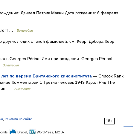
рождении: Дэниел Патрик Макни Дата рождения: 6 февраля
ardiff …
Википедия
о других людях с такой фамилией, см. Керр. Дебора Керр
ь Georges Périnal Имя при рождении: Georges Périnal
 …
Википедия
 лет по версии Британского киноинститута
— Список Rank
вание Комментарий 1 Третий человек 1949 Кэрол Рид The
д Лин …
Википедия
ка
,
Реклама на сайте
18+
omla,
Drupal,
WordPress, MODx.