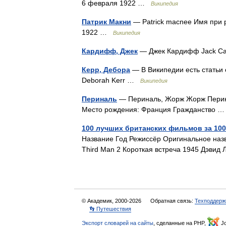
6 февраля 1922 …
Википедия
Патрик Макни
— Patrick macnee Имя при 
1922 …
Википедия
Кардифф, Джек
— Джек Кардифф Jack C
Керр, Дебора
— В Википедии есть статьи 
Deborah Kerr …
Википедия
Периналь
— Периналь, Жорж Жорж Перинал
Место рождения: Франция Гражданство
100 лучших британских фильмов за 100
Название Год Режиссёр Оригинальное наз
Third Man 2 Короткая встреча 1945 Дэви
© Академик, 2000-2026
Обратная связь:
Техподдерж
👣 Путешествия
Экспорт словарей на сайты
, сделанные на PHP,
Jo